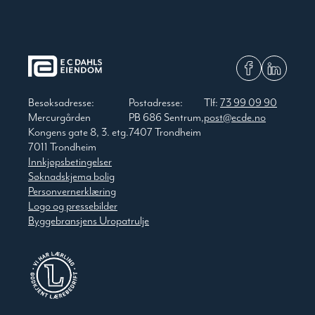
Besøksadresse:
Postadresse:
Tlf:
73 99 09 90
Mercurgården
PB 686 Sentrum,
post@ecde.no
Kongens gate 8, 3. etg.
7407 Trondheim
7011 Trondheim
Innkjøpsbetingelser
Søknadskjema bolig
Personvernerklæring
Logo og pressebilder
Byggebransjens Uropatrulje