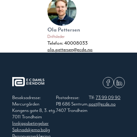
Ola Pettersen
Driftsleder
Telefon:
40008033
ola.pettersen@ecde.no
Besøksadresse:
Postadresse:
Tlf:
73 99 09 90
Mercurgården
PB 686 Sentrum,
post@ecde.no
Kongens gate 8, 3. etg.
7407 Trondheim
7011 Trondheim
Innkjøpsbetingelser
Søknadskjema bolig
Personvernerklæring