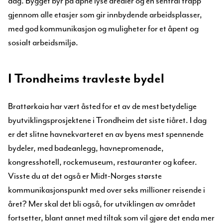
dag. Bygget byr på åpne lyse arealer og en sentral trapp
gjennom alle etasjer som gir innbydende arbeidsplasser,
med god kommunikasjon og muligheter for et åpent og
sosialt arbeidsmiljø.
I Trondheims travleste bydel
Brattørkaia har vært åsted for et av de mest betydelige
byutviklingsprosjektene i Trondheim det siste tiåret. I dag
er det slitne havnekvarteret en av byens mest spennende
bydeler, med badeanlegg, havnepromenade,
kongresshotell, rockemuseum, restauranter og kafeer.
Visste du at det også er Midt-Norges største
kommunikasjonspunkt med over seks millioner reisende i
året? Mer skal det bli også, for utviklingen av området
fortsetter, blant annet med tiltak som vil gjøre det enda mer