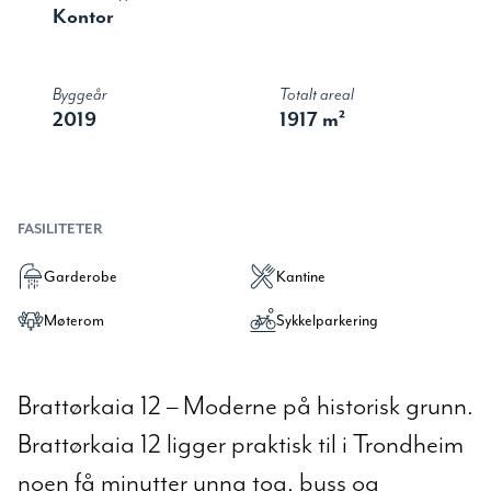
Kontor
Byggeår
Totalt areal
2019
1917 m²
FASILITETER
Garderobe
Kantine
Møterom
Sykkelparkering
Brattørkaia 12 – Moderne på historisk grunn.
Brattørkaia 12 ligger praktisk til i Trondheim
noen få minutter unna tog, buss og