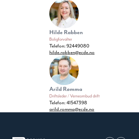
Hilde Rabben
Boligforvalter
Telefon:
92449080
hilde.rabben@ecde.no
Arild Rømma
Driftsleder / Verneombud drift
Telefon:
41547398
arild.romma@ecde.no