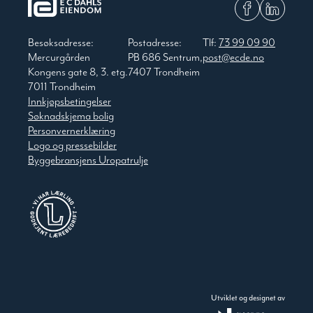
Besøksadresse:
Postadresse:
Tlf:
73 99 09 90
Mercurgården
PB 686 Sentrum,
post@ecde.no
Kongens gate 8, 3. etg.
7407 Trondheim
7011 Trondheim
Innkjøpsbetingelser
Søknadskjema bolig
Personvernerklæring
Logo og pressebilder
Byggebransjens Uropatrulje
Utviklet og designet av