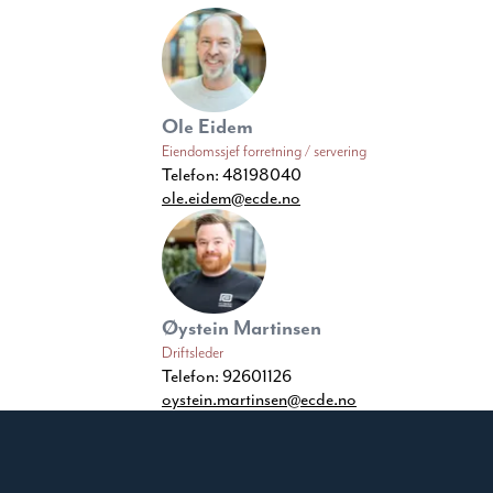
Ole Eidem
Eiendomssjef forretning / servering
Telefon:
48198040
ole.eidem@ecde.no
Øystein Martinsen
Driftsleder
Telefon:
92601126
oystein.martinsen@ecde.no