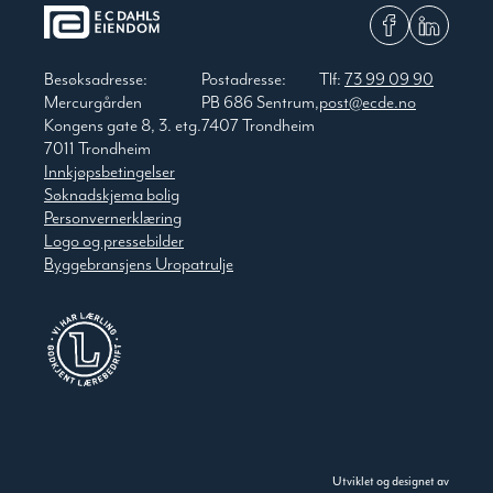
Besøksadresse:
Postadresse:
Tlf:
73 99 09 90
Mercurgården
PB 686 Sentrum,
post@ecde.no
Kongens gate 8, 3. etg.
7407 Trondheim
7011 Trondheim
Innkjøpsbetingelser
Søknadskjema bolig
Personvernerklæring
Logo og pressebilder
Byggebransjens Uropatrulje
Utviklet og designet av