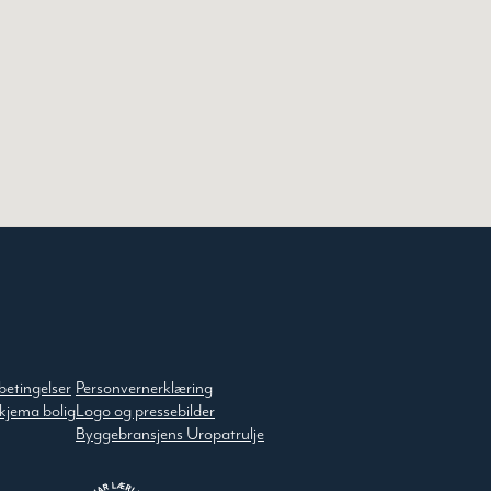
betingelser
Personvernerklæring
kjema bolig
Logo og pressebilder
Byggebransjens Uropatrulje