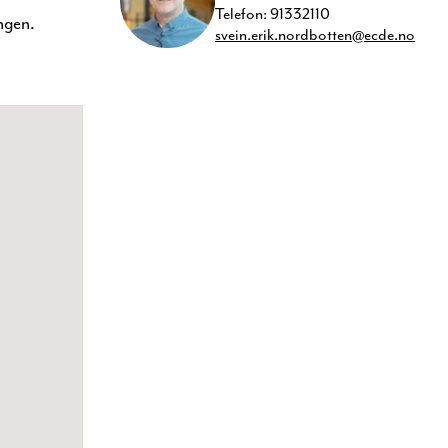
Telefon:
91332110
ngen.
svein.erik.nordbotten@ecde.no