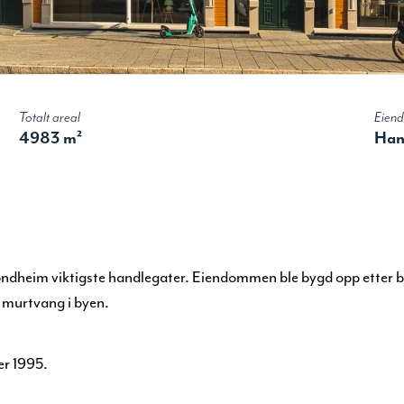
Totalt areal
Eien
4983 m²
Han
rondheim viktigste handlegater. Eiendommen ble bygd opp etter 
t murtvang i byen.
er 1995.