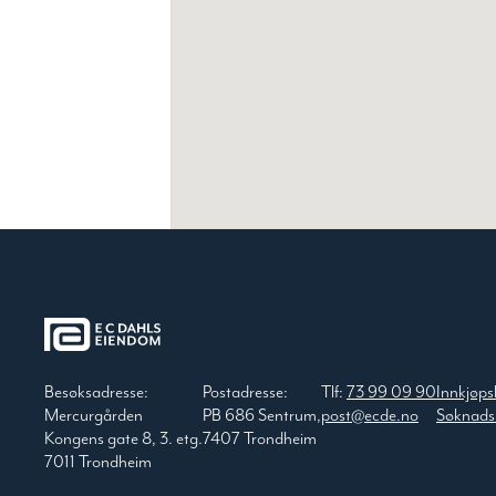
Besøksadresse:
Postadresse:
Tlf:
73 99 09 90
Innkjøps
Mercurgården
PB 686 Sentrum,
post@ecde.no
Søknads
Kongens gate 8, 3. etg.
7407 Trondheim
7011 Trondheim