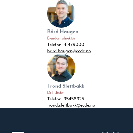
Bård Haugen
Eiendomsdirektør
Telefon:
41479000
bard.haugen@ecde.no
Trond Slettbakk
Driftsleder
Telefon:
95458925
trond.slettbakk@ecde.no