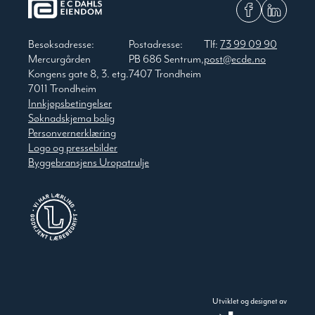
Besøksadresse:
Postadresse:
Tlf:
73 99 09 90
Mercurgården
PB 686 Sentrum,
post@ecde.no
Kongens gate 8, 3. etg.
7407 Trondheim
7011 Trondheim
Innkjøpsbetingelser
Søknadskjema bolig
Personvernerklæring
Logo og pressebilder
Byggebransjens Uropatrulje
Utviklet og designet av