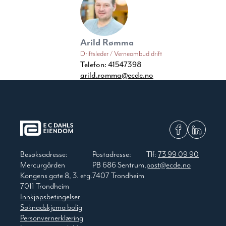
Arild Rømma
Driftsleder / Verneombud drift
Telefon:
41547398
arild.romma@ecde.no
Besøksadresse:
Postadresse:
Tlf:
73 99 09 90
Mercurgården
PB 686 Sentrum,
post@ecde.no
Kongens gate 8, 3. etg.
7407 Trondheim
7011 Trondheim
Innkjøpsbetingelser
Søknadskjema bolig
Personvernerklæring