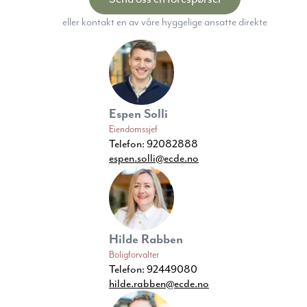
eller kontakt en av våre hyggelige ansatte direkte
Espen Solli
Eiendomssjef
Telefon:
92082888
espen.solli@ecde.no
Hilde Rabben
Boligforvalter
Telefon:
92449080
hilde.rabben@ecde.no